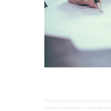
OFFRE D’EMPLOI
Laisser un commentaire
/
Actualités
/
Notre cabinet, implanté à Brest, est ac
nouveau collaborateur ou nouvelle colla