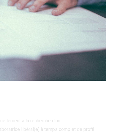
 Par
admin
tuellement à la recherche d’un
boratrice libéral(e) à temps complet de profil