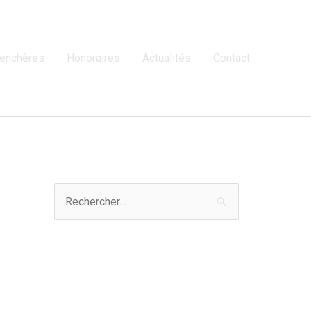
 enchères
Honoraires
Actualités
Contact
R
e
c
h
Articles récents
e