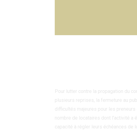
Les loyers comme
la Covid-19.
Laisser un commentaire
/
Actualités
/
Pour lutter contre la propagation du co
plusieurs reprises, la fermeture au 
difficultés majeures pour les preneur
nombre de locataires dont l’activité a 
capacité à régler leurs échéances de 