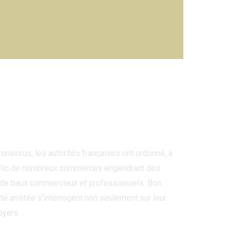
rciaux à l’épreuve de
 Par
admin
ronavirus, les autorités françaises ont ordonné, à
public de nombreux commerces engendrant des
s de baux commerciaux et professionnels. Bon
été arrêtée s’interrogent non seulement sur leur
loyers …