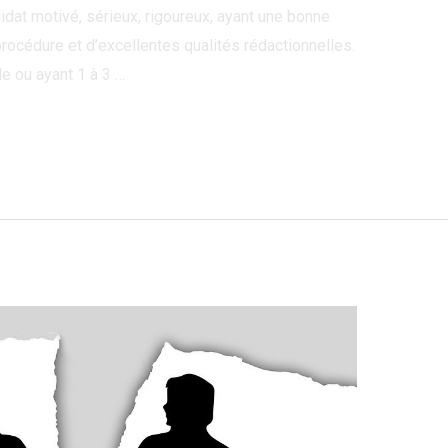
dat motivé, sérieux, rigoureux, ayant une bonne
rocédure et d’excellentes qualités rédactionnelles.
le ou ayant 1 à 3 …