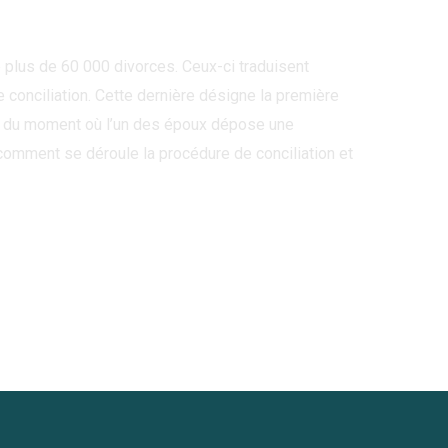
 Par
Julie FAGE
 plus de 60 000 divorces. Ceux-ci traduisent
e conciliation. Cette dernière désigne la première
tir du moment où l’un des époux dépose une
comment se déroule la procédure de conciliation et