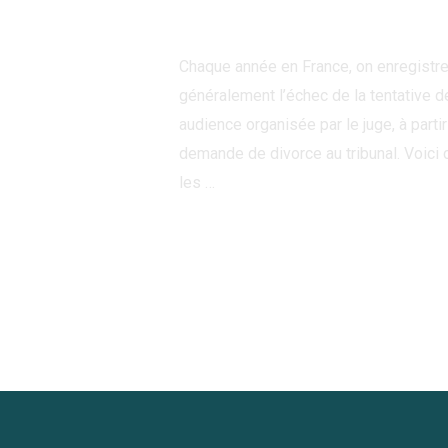
Laisser un commentaire
/
Actualités
/
Chaque année en France, on enregistre
généralement l’échec de la tentative d
audience organisée par le juge, à par
demande de divorce au tribunal. Voici 
les …
Lire la suite »