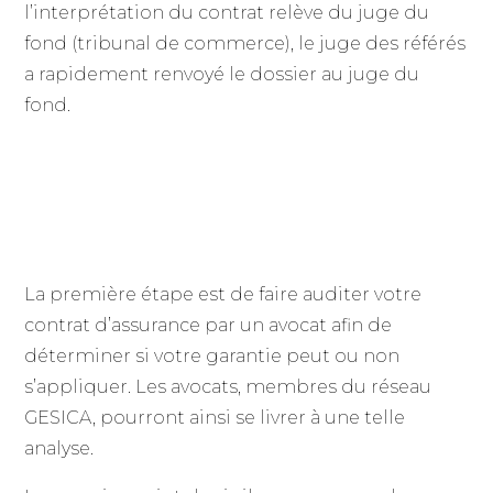
l’interprétation du contrat relève du juge du
fond (tribunal de commerce), le juge des référés
a rapidement renvoyé le dossier au juge du
fond.
Quelles sont les étapes à suivre et les
points de vigilance à avoir en tête pour
constituer votre dossier face à votre
assureur ?
La première étape est de faire auditer votre
contrat d’assurance par un avocat afin de
déterminer si votre garantie peut ou non
s’appliquer. Les avocats, membres du réseau
GESICA, pourront ainsi se livrer à une telle
analyse.